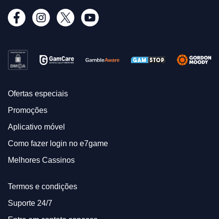
Ofertas especiais
Promoções
Aplicativo móvel
Como fazer login no e7game
Melhores Cassinos
Termos e condições
Suporte 24/7