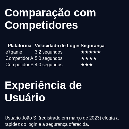
Comparação com
Competidores
Plataforma
Velocidade de Login
Segurança
e7game
3.2 segundos
★★★★★
Competidor A
5.0 segundos
★★★★
Competidor B
4.0 segundos
★★★
Experiência de
Usuário
Usuário João S. (registrado em março de 2023) elogia a
rapidez do login e a segurança oferecida.