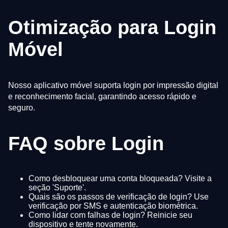
Otimização para Login
Móvel
Nosso aplicativo móvel suporta login por impressão digital
e reconhecimento facial, garantindo acesso rápido e
seguro.
FAQ sobre Login
Como desbloquear uma conta bloqueada? Visite a
seção 'Suporte'.
Quais são os passos de verificação de login? Use
verificação por SMS e autenticação biométrica.
Como lidar com falhas de login? Reinicie seu
dispositivo e tente novamente.