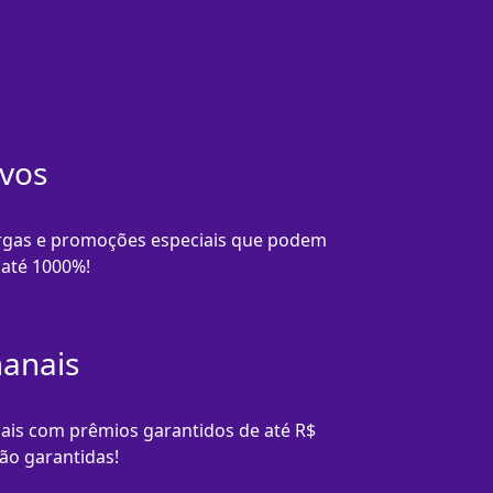
ivos
argas e promoções especiais que podem
 até 1000%!
manais
nais com prêmios garantidos de até R$
ão garantidas!