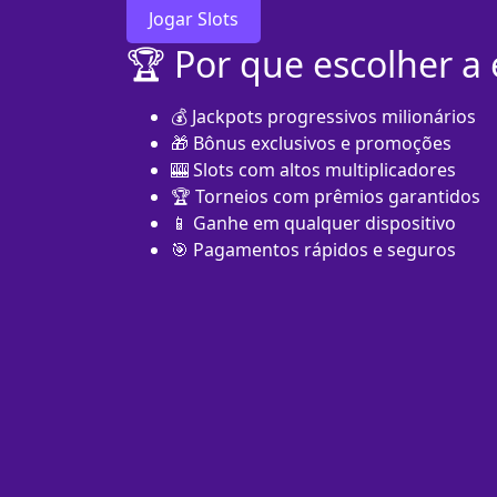
Jogar Slots
🏆 Por que escolher 
💰 Jackpots progressivos milionários
🎁 Bônus exclusivos e promoções
🎰 Slots com altos multiplicadores
🏆 Torneios com prêmios garantidos
📱 Ganhe em qualquer dispositivo
🎯 Pagamentos rápidos e seguros