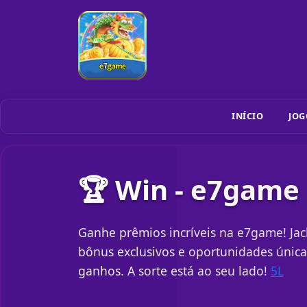
INÍCIO
JOG
🏆 Win - e7game
Ganhe prêmios incríveis na e7game! Jac
bônus exclusivos e oportunidades únicas
ganhos. A sorte está ao seu lado!
5L