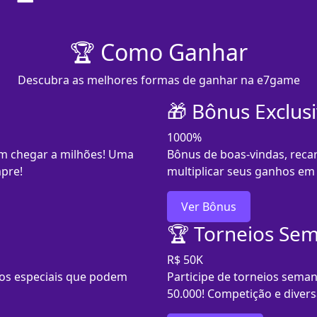
🏆 Como Ganhar
Descubra as melhores formas de ganhar na e7game
🎁 Bônus Exclus
1000%
em chegar a milhões! Uma
Bônus de boas-vindas, rec
pre!
multiplicar seus ganhos em
Ver Bônus
🏆 Torneios Se
R$ 50K
sos especiais que podem
Participe de torneios sema
50.000! Competição e divers