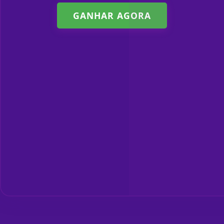
GANHAR AGORA