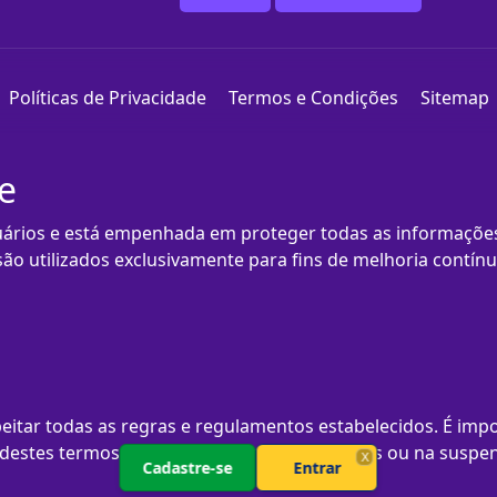
Políticas de Privacidade
Termos e Condições
Sitemap
de
suários e está empenhada em proteger todas as informações
ão utilizados exclusivamente para fins de melhoria contín
tar todas as regras e regulamentos estabelecidos. É impo
ão destes termos pode resultar em penalizações ou na suspe
X
Cadastre-se
Entrar