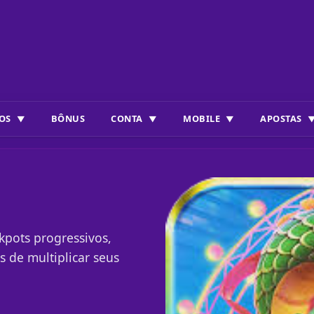
OS
BÔNUS
CONTA
MOBILE
APOSTAS
kpots progressivos,
 de multiplicar seus