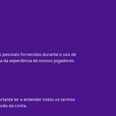
 pessoais fornecidas durante o uso de
ua da experiência de nossos jogadores.
rtante ler e entender todos os termos
nsão da conta.