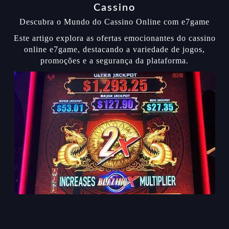
Cassino
Descubra o Mundo do Cassino Online com e7game
Este artigo explora as ofertas emocionantes do cassino
online e7game, destacando a variedade de jogos,
promoções e a segurança da plataforma.