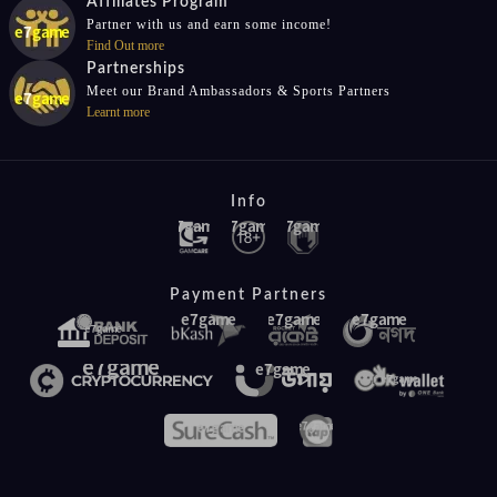
Affiliates Program
Partner with us and earn some income!
Find Out more
Partnerships
Meet our Brand Ambassadors & Sports Partners
Learnt more
Info
Payment Partners