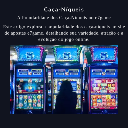
Caça-Níqueis
A Popularidade dos Caça-Níqueis no e7game
Este artigo explora a popularidade dos caça-níqueis no site
de apostas e7game, detalhando sua variedade, atração e a
evolução do jogo online.