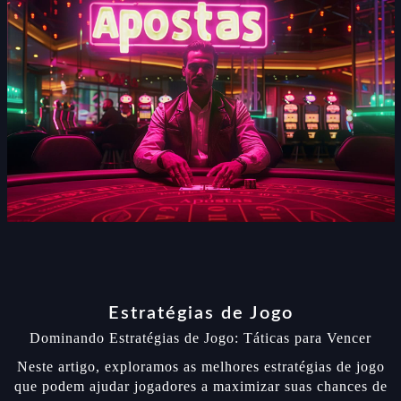
Estratégias de Jogo
Dominando Estratégias de Jogo: Táticas para Vencer
Neste artigo, exploramos as melhores estratégias de jogo
que podem ajudar jogadores a maximizar suas chances de