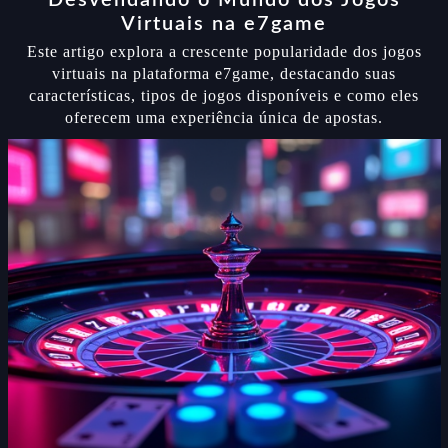
Desvendando o Mundo dos Jogos
Virtuais na e7game
Este artigo explora a crescente popularidade dos jogos
virtuais na plataforma e7game, destacando suas
características, tipos de jogos disponíveis e como eles
oferecem uma experiência única de apostas.