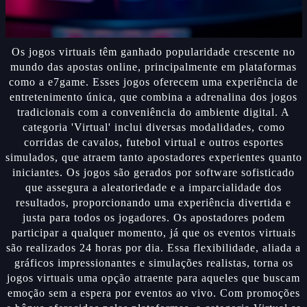
Os jogos virtuais têm ganhado popularidade crescente no
mundo das apostas online, principalmente em plataformas
como a e7game. Esses jogos oferecem uma experiência de
entretenimento única, que combina a adrenalina dos jogos
tradicionais com a conveniência do ambiente digital. A
categoria 'Virtual' inclui diversas modalidades, como
corridas de cavalos, futebol virtual e outros esportes
simulados, que atraem tanto apostadores experientes quanto
iniciantes. Os jogos são gerados por software sofisticado
que assegura a aleatoriedade e a imparcialidade dos
resultados, proporcionando uma experiência divertida e
justa para todos os jogadores. Os apostadores podem
participar a qualquer momento, já que os eventos virtuais
são realizados 24 horas por dia. Essa flexibilidade, aliada a
gráficos impressionantes e simulações realistas, torna os
jogos virtuais uma opção atraente para aqueles que buscam
emoção sem a espera por eventos ao vivo. Com promoções