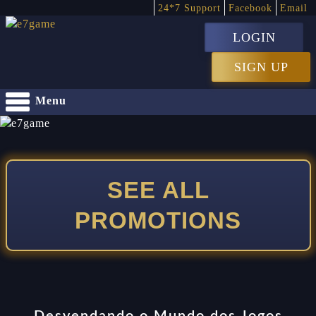
24*7 Support
Facebook
Email
LOGIN
SIGN UP
Menu
SEE ALL
PROMOTIONS