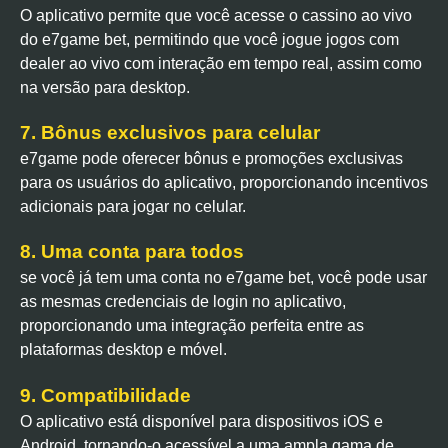
O aplicativo permite que você acesse o cassino ao vivo
do e7game bet, permitindo que você jogue jogos com
dealer ao vivo com interação em tempo real, assim como
na versão para desktop.
7. Bônus exclusivos para celular
e7game pode oferecer bônus e promoções exclusivas
para os usuários do aplicativo, proporcionando incentivos
adicionais para jogar no celular.
8. Uma conta para todos
se você já tem uma conta no e7game bet, você pode usar
as mesmas credenciais de login no aplicativo,
proporcionando uma integração perfeita entre as
plataformas desktop e móvel.
9. Compatibilidade
O aplicativo está disponível para dispositivos iOS e
Android, tornando-o acessível a uma ampla gama de