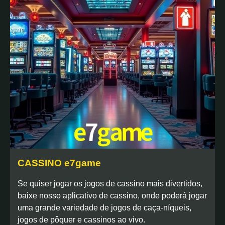
CASSINO e7game
Se quiser jogar os jogos de cassino mais divertidos,
baixe nosso aplicativo de cassino, onde poderá jogar
uma grande variedade de jogos de caça-níqueis,
jogos de pôquer e cassinos ao vivo.