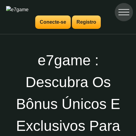
Conecte-se
Registro
e7game :
Descubra Os
Bônus Únicos E
Exclusivos Para