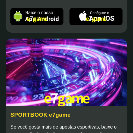
SPORTBOOK e7game
Se você gosta mais de apostas esportivas, baixe o