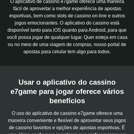
O aplicativo de cassino e7game oferece uma maneira
fácil de aproveitar a melhor experiência de apostas
esportivas, bem como slots de cassino on-line e outros
jogos emocionantes. O aplicativo do cassino está
disponível tanto para iOS quanto para Android, para que
você possa jogar de qualquer lugar. Quer esteja em casa
ou no meio de uma viagem de compras, nosso portal de
apostas para celular tem algo para todos.
Usar o aplicativo do cassino
e7game para jogar oferece vários
benefícios
O uso do aplicativo de cassino e7game oferece uma
maneira conveniente e flexível de aproveitar seus jogos
de cassino favoritos e opções de apostas esportivas. É