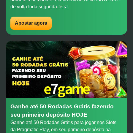
de volta toda segunda-feira.
Apostar agora
Ganhe até 50 Rodadas Grátis fazendo
seu primeiro depósito HOJE
Ganhe até 50 Rodadas Grátis para jogar nos Slots
da Pragmatic Play, em seu primeiro depósito na