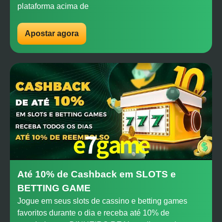
plataforma acima de
Apostar agora
Até 10% de Cashback em SLOTS e
BETTING GAME
Jogue em seus slots de cassino e betting games
favoritos durante o dia e receba até 10% de