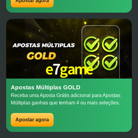
Apostar agora
Apostas Múltiplas GOLD
Receba uma Aposta Grátis adicional para Apostas
Múltiplas ganhas que tenham 4 ou mais seleções.
Apostar agora